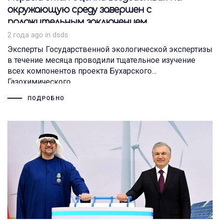
окружающую среду завершен с
положительным заключением.
2 года ago
Tags
in
dsds
Эксперты Государственной экологической экспертизы
в течение месяца проводили тщательное изучение
всех компонентов проекта Бухарского
Газохимического
ПОДРОБНО