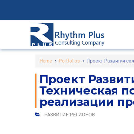
Skip
to
Skip
primary
navigation
links
Skip
to
content
Home
Portfolios
Проект Развития сел
Проект Развит
Техническая п
реализации пр
РАЗВИТИЕ РЕГИОНОВ