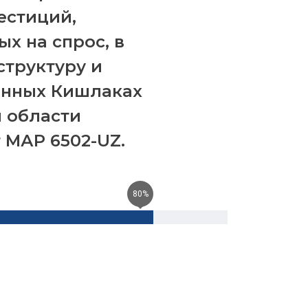
естиций,
х на спрос, в
труктуру и
анных Кишлаках
 области
т МАР 6502-UZ.
80
%