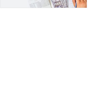
3
7
6
5
7
2
2
4
8
7
6
8
3
3
5
9
8
7
9
4
4
6
9
8
5
5
7
9
6
6
8
7
7
9
8
8
9
9