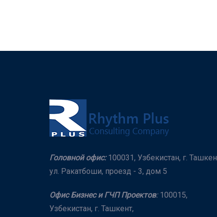
Головной офис:
100031, Узбекистан, г. Ташкен
ул. Ракатбоши, проезд - 3, дом 5
Офис Бизнес и ГЧП Проектов
:
100015,
Узбекистан, г. Ташкент,