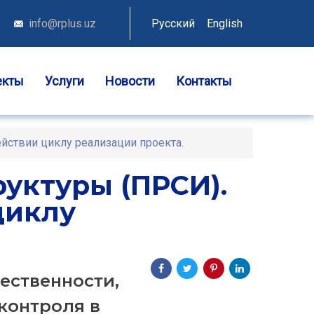
info@rplus.uz
Русский
English
екты
Услуги
Новости
Контакты
йствии циклу реализации проекта.
уктуры (ПРСИ).
циклу
ественности,
контроля в